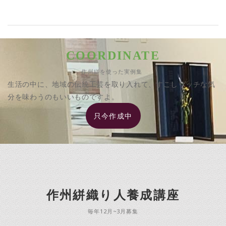
COORDINATE
作州絣を使った実例集
生活の中に、地域の伝統工芸を取り入れて、すこしリッチな気
分を味わうのもいいものですよ。
只今作成中
作州絣織り人養成講座
毎年12月~3月募集