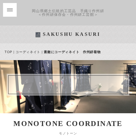
岡山県郷土伝統的工芸品 手織り作州絣
＜作州絣保存会・作州絣工芸館＞
SAKUSHU KASURI
TOP
|
コーディネイト
|
素敵にコーディネイト 作州絣着物
MONOTONE COORDINATE
モノトーン