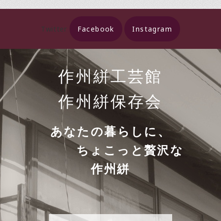
Twitter
Facebook
Instagram
作州絣工芸館
作州絣保存会
あなたの暮らしに、
ちょこっと贅沢な
作州絣