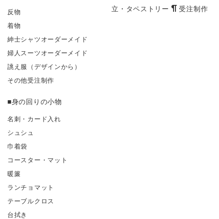
受注制作
立・タペストリー
反物
着物
紳士シャツオーダーメイド
婦人スーツオーダーメイド
誂え服（デザインから）
その他受注制作
■身の回りの小物
名刺・カード入れ
シュシュ
巾着袋
コースター・マット
暖簾
ランチョマット
テーブルクロス
台拭き