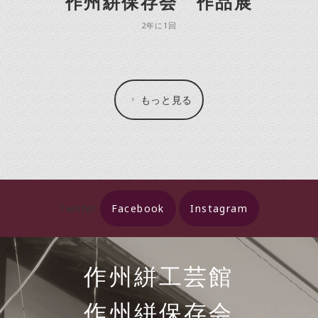
作州絣保存会 作品展
2年に1回
もっと見る
Twitter
Facebook
Instagram
作州絣工芸館
作州絣保存会