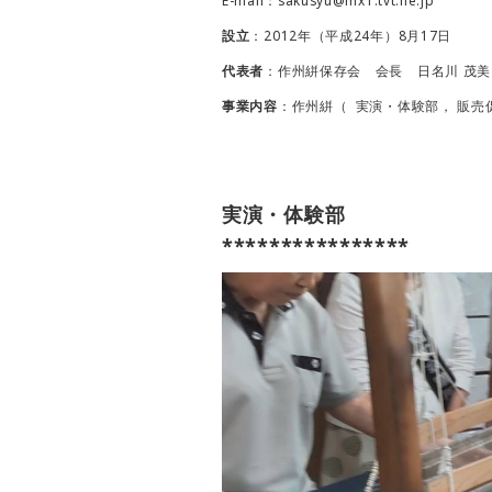
E-mail：sakusyu@mx1.tvt.ne.jp
設立
：2012年（平成24年）8月17日
代表者
：作州絣保存会 会長 日名川 茂美 
事業内容
：
作州絣
（ 実演・体験部， 販売
実演・体験部
****************