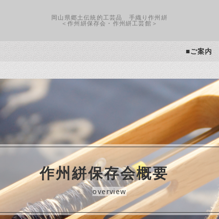
岡山県郷土伝統的工芸品 手織り作州絣
＜作州絣保存会・作州絣工芸館＞
■ご案内
作州絣保存会概要
overview