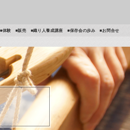
■体験
■販売
■織り人養成講座
■保存会の歩み
■お問合せ