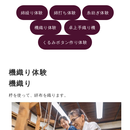
綿繰り体験
綿打ち体験
糸紡ぎ体験
機織り体験
卓上手織り機
くるみボタン作り体験
機織り体験
機織り
杼を使って、絣布を織ります。