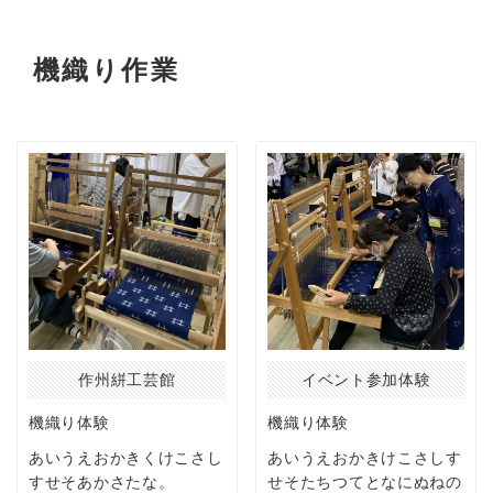
機織り作業
作州絣工芸館
イベント参加体験
機織り体験
機織り体験
あいうえおかきくけこさし
あいうえおかきけこさしす
すせそあかさたな。
せそたちつてとなにぬねの