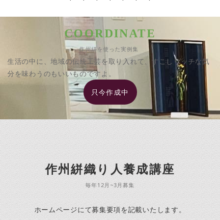
COORDINATE
作州絣を使った実例集
生活の中に、地域の伝統工芸を取り入れて、すこしリッチな気
分を味わうのもいいものですよ。
只今作成中
作州絣織り人養成講座
毎年12月~3月募集
ホームページにて募集要項を記載いたします。