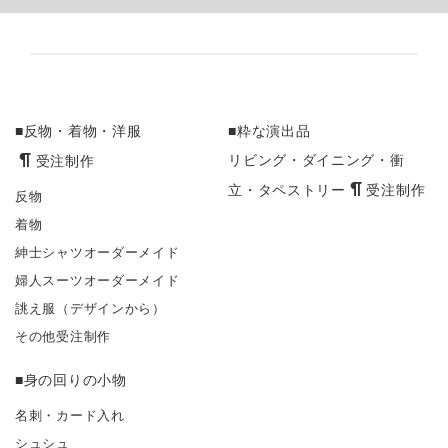
■反物・着物・洋服
■粋な演出品
受注制作
リビング・ダイニング・衝
受注制作
立・タペストリー
反物
着物
紳士シャツオーダーメイド
婦人スーツオーダーメイド
誂え服（デザインから）
その他受注制作
■身の回りの小物
名刺・カード入れ
シュシュ