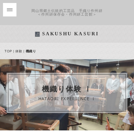
岡山県郷土伝統的工芸品 手織り作州絣
＜作州絣保存会・作州絣工芸館＞
SAKUSHU KASURI
TOP
|
体験
|
機織り
機織り体験 Ⅰ
HATAORI EXPERIENCE Ⅰ