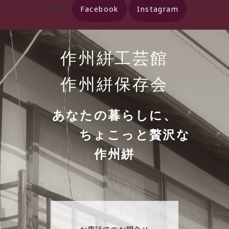
Twitter
Facebook
Instagram
作州絣工芸館
作州絣保存会
あなたの暮らしに、
ちょこっと贅沢な
作州絣