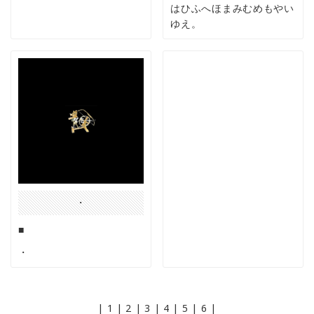
はひふへほまみむめもやい
ゆえ。
・
■
・
|
1
|
2
|
3
|
4
|
5
|
6
|